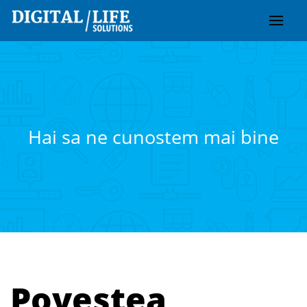
Skip
to
content
Hai sa ne cunostem mai bine
Povestea