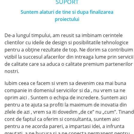
SUPORT
Suntem alaturi de tine si dupa finalizarea
proiectului
De-a lungul timpului, am reusit sa imbinam cerintele
clientilor cu ideile de design si posibilitatile tehnologice
pentru a obține rezultate de top. Ne dorim sa contribuim
vizibil la succesul afacerilor din intreaga lume prin servicii
de calitate care sa aduca o calitate premium partenerilor
nostri.
Iubim ceea ce facem si vrem sa devenim cea mai buna
companie in domeniul serviciilor si da , nu vrem sa ne
oprim aici . Suntem o echipa de incredere. Suntem aici
pentru a te ajuta sa profiti la maximum de inovatia din
zilele de azi , vrem sa iti dovedim „de ce” nu „cum”. Tinand
cont de faptul ca oferim si consultanta, suntem aici
pentru a ne acorda pareri, a impartasi idei, a infrunta
greutati, a ne bucura și a ne conecta permanent pentru