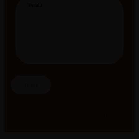
Te rugam sa ne spui ce te intereseaza si care este ora ideala
pentru tine pentru a te conecta telefonic. (daca ai completat
campul Telefon)