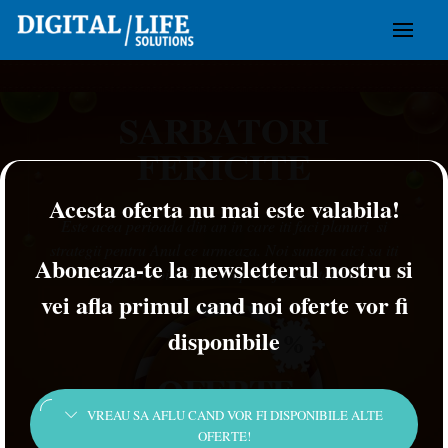
Skip
to
content
SARBATORI
FERICITE
Acesta oferta nu mai este valabila!
Este acea perioada din an in care iti faci planuri si
strategii pentru Anul ce urmeaza. Noi suntem aici sa iti
Aboneaza-te la newsletterul nostru si
oferim noi viziuni asupra afacerii tale.
vei afla primul cand noi oferte vor fi
disponibile
VREAU SA AFLU CAND VOR FI DISPONIBILE ALTE
OFERTE!