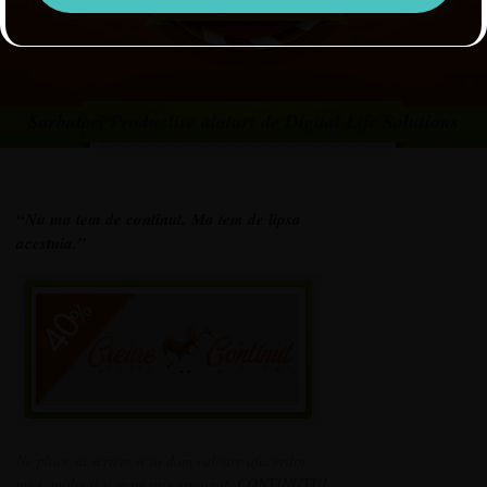
Sarbatori Productive alaturi de Digital Life Solutions
“Nu ma tem de continut.
Ma tem de lipsa
acestuia.”
Ne place sa scriem si sa dam valoare afacerilor
mici, mijlocii si mari prin continut. CONTINUTUL