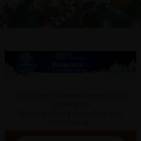
Profita acum de reducerile lunii
Decembrie!
De care oferta de servicii esti
interesat/a?