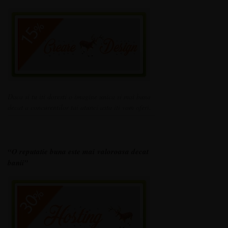
Daca si tu iti doresti o imagine unica si mai buna
decat a concurentilor tai atunci asta iti vom oferi.
“O reputatie buna este mai
valoroasa decat
banii”