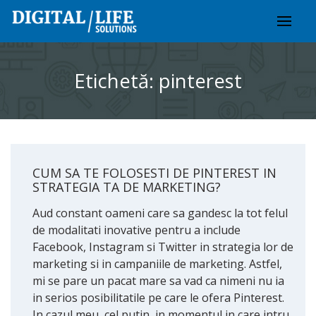
Skip
to
content
Etichetă:
pinterest
CUM SA TE FOLOSESTI DE PINTEREST IN
STRATEGIA TA DE MARKETING?
Aud constant oameni care sa gandesc la tot felul
de modalitati inovative pentru a include
Facebook, Instagram si Twitter in strategia lor de
marketing si in campaniile de marketing. Astfel,
mi se pare un pacat mare sa vad ca nimeni nu ia
in serios posibilitatile pe care le ofera Pinterest.
In cazul meu, cel putin, in momentul in care intru