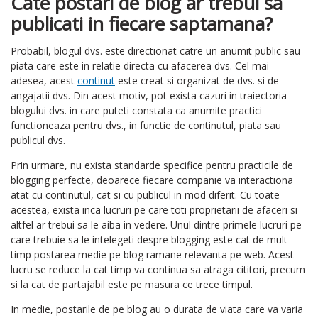
Cate postari de blog ar trebui sa
publicati in fiecare saptamana?
Probabil, blogul dvs. este directionat catre un anumit public sau
piata care este in relatie directa cu afacerea dvs. Cel mai
adesea, acest
continut
este creat si organizat de dvs. si de
angajatii dvs. Din acest motiv, pot exista cazuri in traiectoria
blogului dvs. in care puteti constata ca anumite practici
functioneaza pentru dvs., in functie de continutul, piata sau
publicul dvs.
Prin urmare, nu exista standarde specifice pentru practicile de
blogging perfecte, deoarece fiecare companie va interactiona
atat cu continutul, cat si cu publicul in mod diferit. Cu toate
acestea, exista inca lucruri pe care toti proprietarii de afaceri si
altfel ar trebui sa le aiba in vedere. Unul dintre primele lucruri pe
care trebuie sa le intelegeti despre blogging este cat de mult
timp postarea medie pe blog ramane relevanta pe web. Acest
lucru se reduce la cat timp va continua sa atraga cititori, precum
si la cat de partajabil este pe masura ce trece timpul.
In medie, postarile de pe blog au o durata de viata care va varia