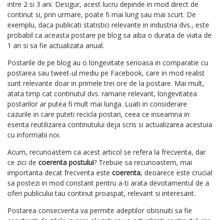
intre 2 si 3 ani. Desigur, acest lucru depinde in mod direct de
continut si, prin urmare, poate fi mai lung sau mai scurt. De
exemplu, daca publicati statistici relevante in industria dvs., este
probabil ca aceasta postare pe blog sa aiba o durata de viata de
1 an si sa fie actualizata anual.
Postarile de pe blog au o longevitate serioasa in comparatie cu
postarea sau tweet-ul mediu pe Facebook, care in mod realist
sunt relevante doar in primele trei ore de la postare. Mai mult,
atata timp cat continutul dvs. ramane relevant, longevitatea
postarilor ar putea fi mult mai lunga. Luati in considerare
cazurile in care puteti recicla postari, ceea ce inseamna in
esenta reutilizarea continutului deja scris si actualizarea acestuia
cu informatii noi.
Acum, recunoastem ca acest articol se refera la frecventa, dar
ce zici de
coerenta postului
? Trebuie sa recunoastem, mai
importanta decat frecventa este
coerenta
, deoarece este crucial
sa postezi in mod constant pentru a-ti arata devotamentul de a
oferi publicului tau continut proaspat, relevant si interesant.
Postarea consecventa va permite adeptilor obisnuiti sa fie