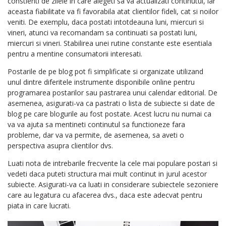
constienti de zilele in care alegeti sa va actualizati continutul, iar
aceasta fiabilitate va fi favorabila atat clientilor fideli, cat si noilor
veniti. De exemplu, daca postati intotdeauna luni, miercuri si
vineri, atunci va recomandam sa continuati sa postati luni,
miercuri si vineri. Stabilirea unei rutine constante este esentiala
pentru a mentine consumatorii interesati.
Postarile de pe blog pot fi simplificate si organizate utilizand
unul dintre diferitele instrumente disponibile online pentru
programarea postarilor sau pastrarea unui calendar editorial. De
asemenea, asigurati-va ca pastrati o lista de subiecte si date de
blog pe care blogurile au fost postate. Acest lucru nu numai ca
va va ajuta sa mentineti continutul sa functioneze fara
probleme, dar va va permite, de asemenea, sa aveti o
perspectiva asupra clientilor dvs.
Luati nota de intrebarile frecvente la cele mai populare postari si
vedeti daca puteti structura mai mult continut in jurul acestor
subiecte. Asigurati-va ca luati in considerare subiectele sezoniere
care au legatura cu afacerea dvs., daca este adecvat pentru
piata in care lucrati.