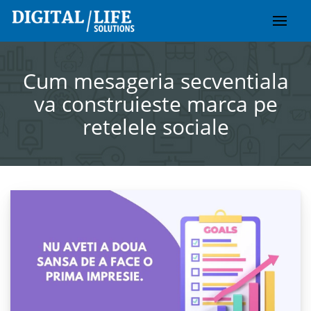
Skip
to
content
Cum mesageria secventiala
va construieste marca pe
retelele sociale