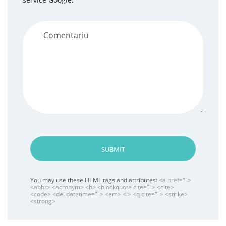
SUBMIT
You may use these HTML tags and attributes:
<a href="">
<abbr> <acronym> <b> <blockquote cite=""> <cite>
<code> <del datetime=""> <em> <i> <q cite=""> <strike>
<strong>