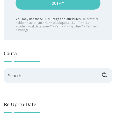
SUBMIT
You may use these HTML tags and attributes:
<a href="">
<abbr> <acronym> <b> <blockquote cite=""> <cite>
<code> <del datetime=""> <em> <i> <q cite=""> <strike>
<strong>
Cauta
Search
Be Up-to-Date