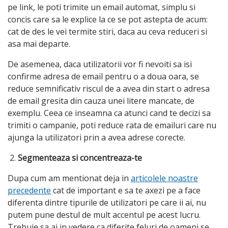
pe link, le poti trimite un email automat, simplu si
concis care sa le explice la ce se pot astepta de acum:
cat de des le vei termite stiri, daca au ceva reduceri si
asa mai departe.
De asemenea, daca utilizatorii vor fi nevoiti sa isi
confirme adresa de email pentru o a doua oara, se
reduce semnificativ riscul de a avea din start o adresa
de email gresita din cauza unei litere mancate, de
exemplu. Ceea ce inseamna ca atunci cand te decizi sa
trimiti o campanie, poti reduce rata de emailuri care nu
ajunga la utilizatori prin a avea adrese corecte.
Segmenteaza si concentreaza-te
Dupa cum am mentionat deja in
articolele noastre
precedente
cat de important e sa te axezi pe a face
diferenta dintre tipurile de utilizatori pe care ii ai, nu
putem pune destul de mult accentul pe acest lucru.
Trebuie sa ai in vedere ca diferite feluri de oameni se