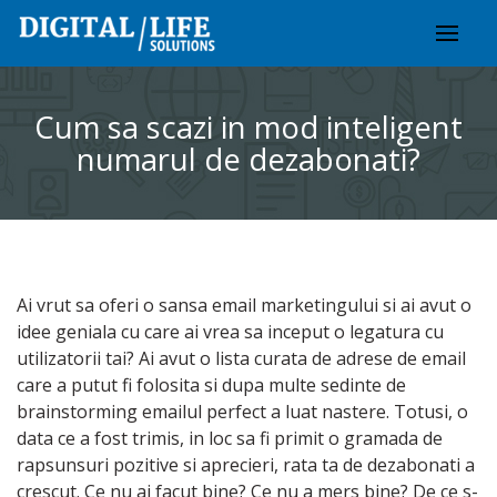
Skip
to
content
Cum sa scazi in mod inteligent
numarul de dezabonati?
Ai vrut sa oferi o sansa email marketingului si ai avut o
idee geniala cu care ai vrea sa inceput o legatura cu
utilizatorii tai? Ai avut o lista curata de adrese de email
care a putut fi folosita si dupa multe sedinte de
brainstorming emailul perfect a luat nastere. Totusi, o
data ce a fost trimis, in loc sa fi primit o gramada de
rapsunsuri pozitive si aprecieri, rata ta de dezabonati a
crescut. Ce nu ai facut bine? Ce nu a mers bine? De ce s-