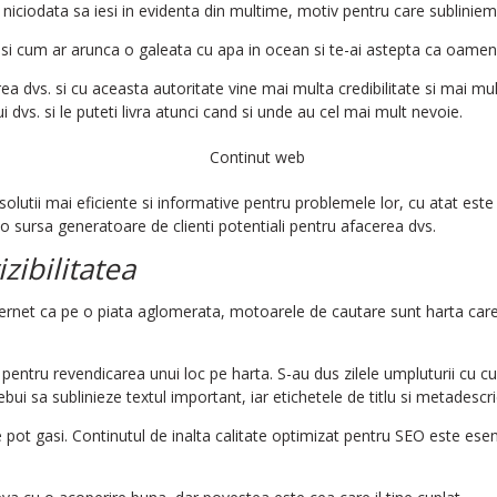
ca niciodata sa iesi in evidenta din multime, motiv pentru care subliniem 
si cum ar arunca o galeata cu apa in ocean si te-ai astepta ca oamenii s
 dvs. si cu aceasta autoritate vine mai multa credibilitate si mai multa
 dvs. si le puteti livra atunci cand si unde au cel mai mult nevoie.
ri solutii mai eficiente si informative pentru problemele lor, cu atat e
sursa generatoare de clienti potentiali pentru afacerea dvs.
zibilitatea
ternet ca pe o piata aglomerata, motoarele de cautare sunt harta care 
 pentru revendicarea unui loc pe harta. S-au dus zilele umpluturii cu 
rebui sa sublinieze textul important, iar etichetele de titlu si metadescr
te pot gasi. Continutul de inalta calitate optimizat pentru SEO este esen