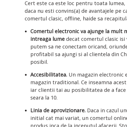
Cert este ca este loc pentru toata lumea, 
daca nu esti convins(a) de avantajele pe c
comertul clasic, offline, haide sa recapit
Comertul electronic va ajunge la mult ma
intreaga lume
decat comertul clasic isi
putem sa ne conectam oricand, oriunde, 
profitabil sa ajungi si al clientela din
posibil.
Accesibilitatea.
Un magazin electronic e
magazin traditional. Ce inseamna acest
iar clientii tai au posibilitatea de a f
seara la 10.
Linia de aprovizionare.
Daca in cazul un
initial cat mai variat, un comertul onlin
produs inca de la inceputul afacerii. Sto