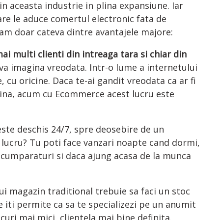
in aceasta industrie in plina expansiune. Iar
are le aduce comertul electronic fata de
ulam doar cateva dintre avantajele majore:
i multi clienti din intreaga tara si chiar din
 va imagina vreodata. Intr-o lume a internetului
cu oricine. Daca te-ai gandit vreodata ca ar fi
 China, acum cu Ecommerce acest lucru este
ste deschis 24/7, spre deosebire de un
 lucru? Tu poti face vanzari noapte cand dormi,
ace cumparaturi si daca ajung acasa de la munca
ui magazin traditional trebuie sa faci un stoc
e iti permite ca sa te specializezi pe un anumit
curi mai mici, clientela mai bine definita.