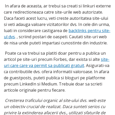
In afara de aceasta, ar trebui sa creati si linkuri externe
care redirectioneaza catre site-urile web autorizate.
Daca faceti acest lucru, veti creste autoritatea site-ului
si veti adauga valoare vizitatorilor dvs. In cele din urma,
luati in considerare castigarea de
backlinks pentru site-
ul dvs
. , scriind postari de oaspeti. Cautati site-uri web
de nisa unde puteti impartasi cunostinte din industrie.
Poate ca va trebui sa platiti doar pentru a publica un
articol pe site-uri precum Forbes, dar exista si alte
site-
uri care care va permit sa publicati gratuit
. Asigurati-va
ca contributiile dvs. ofera informatii valoroase. In afara
de guestposts, puteti publica si bloguri pe platforme
precum LinkedIn si Medium. Trebuie doar sa scrieti
articole originale pentru fiecare.
Cresterea traficului organic al site-ului dvs. web este
un obiectiv crucial de realizat. Daca sunteti serios cu
privire la extinderea afacerii dvs., utilizati sfaturile de