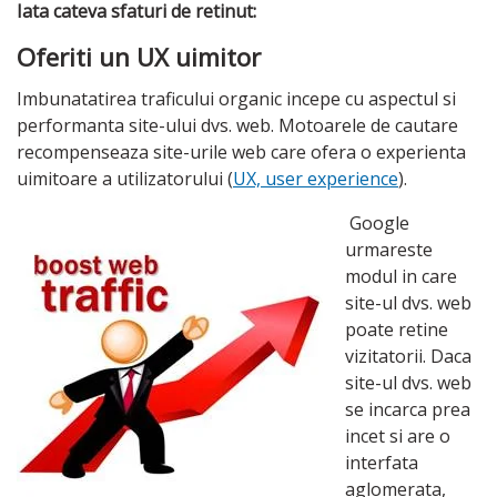
Iata cateva sfaturi de retinut:
Oferiti un UX uimitor
Imbunatatirea traficului organic incepe cu aspectul si
performanta site-ului dvs. web. Motoarele de cautare
recompenseaza site-urile web care ofera o experienta
uimitoare a utilizatorului (
UX, user experience
).
Google
urmareste
modul in care
site-ul dvs. web
poate retine
vizitatorii. Daca
site-ul dvs. web
se incarca prea
incet si are o
interfata
aglomerata,