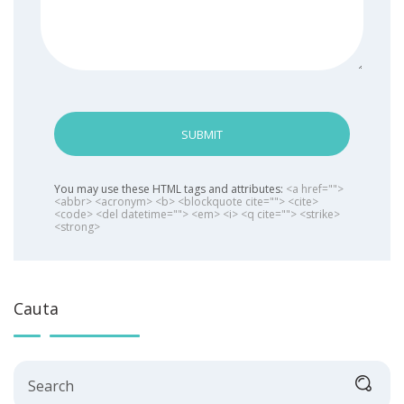
SUBMIT
You may use these HTML tags and attributes:
<a href="">
<abbr> <acronym> <b> <blockquote cite=""> <cite>
<code> <del datetime=""> <em> <i> <q cite=""> <strike>
<strong>
Cauta
Search