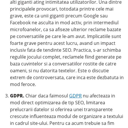
alti giganti ating intimitatea utilizatorilor. Una dintre
principalele provocari, totodata printre cele mai
grave, este ca unii giganti precum Google sau
Facebook ne asculta in mod activ, prin intermediul
microfoanelor, ca sa afiseze ulterior reclame bazate
pe conversatiile pe care le-am avut. Implicatiile sunt
foarte grave pentru acest lucru, avand un impact
inclusiv fata de tendinte SEO. Practica, s-ar schimba
regulile jocului complet, reclamele fiind generate pe
baza cuvintelor si a conversatiilor rostite de catre
oameni, si nu datorita textelor. Este o discutie
extrem de controversata, care inca este dezbatuta in
mod feroce.
GDPR.
Chiar daca faimosul
GDPR
nu afecteaza in
mod direct optimizarea de tip SEO, limitarea
prelucrarii datelor si oferirea unei transparente
crescute influenteaza modul de organizare a textului
in cadrul site-ului. Pentru ca acum trebuie sa fim