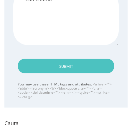
SUBMIT
You may use these HTML tags and attributes:
<a href="">
<abbr> <acronym> <b> <blockquote cite=""> <cite>
<code> <del datetime=""> <em> <i> <q cite=""> <strike>
<strong>
Cauta