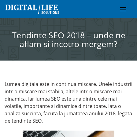
Skip
to
content
Tendinte SEO 2018 – unde ne
aflam si incotro mergem?
Lumea digitala este in continua miscare. Unele industrii
intr-o miscare mai stabila, altele intr-o miscare mai
dinamica. Iar lumea SEO este una dintre cele mai
volatile, importante si dinamice dintre toate. Iata o
analiza succinta, facuta la jumatatea anului 2018, legata
de tendinte SEO.