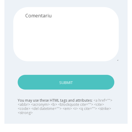
SUBMIT
You may use these HTML tags and attributes:
<a href="">
<abbr> <acronym> <b> <blockquote cite=""> <cite>
<code> <del datetime=""> <em> <i> <q cite=""> <strike>
<strong>