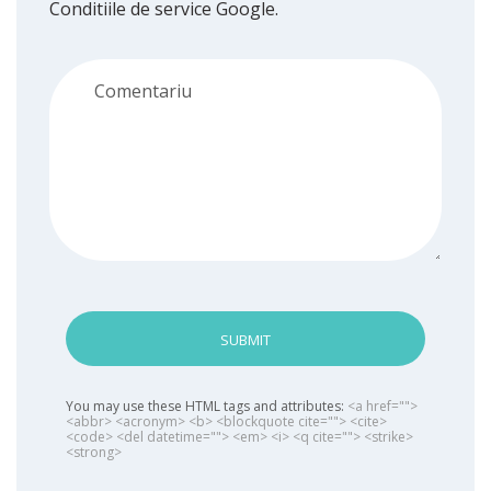
Conditiile de service
Google.
SUBMIT
You may use these HTML tags and attributes:
<a href="">
<abbr> <acronym> <b> <blockquote cite=""> <cite>
<code> <del datetime=""> <em> <i> <q cite=""> <strike>
<strong>