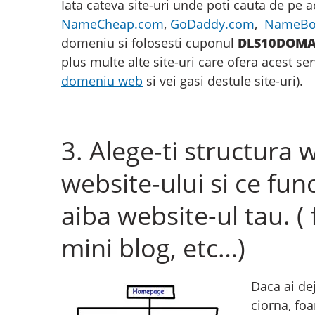
Iata cateva site-uri unde poti cauta de pe
NameCheap.com
,
GoDaddy.com
,
NameBo
domeniu si folosesti cuponul
DLS10DOMA
plus multe alte site-uri care ofera acest se
domeniu web
si vei gasi destule site-uri).
3. Alege-ti structura w
website-ului si ce func
aiba website-ul tau. (
mini blog, etc…)
Daca ai de
ciorna, foa