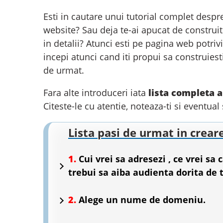
Esti in cautare unui tutorial complet despre
website? Sau deja te-ai apucat de construit w
in detalii? Atunci esti pe pagina web potriv
incepi atunci cand iti propui sa construiest
de urmat.
Fara alte introduceri iata
lista completa a
Citeste-le cu atentie, noteaza-ti si eventu
Lista pasi de urmat in crear
1.
Cui vrei sa adresezi , ce vrei sa c
trebui sa aiba audienta dorita de 
2.
Alege un nume de domeniu.