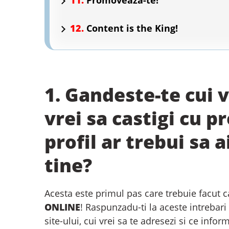
11.
Promoveaza-te!
12.
Content is the King!
–
1. Gandeste-te cui v
vrei sa castigi cu p
profil ar trebui sa 
tine?
Acesta este primul pas care trebuie facut c
ONLINE
! Raspunzadu-ti la aceste intrebari
site-ului, cui vrei sa te adresezi si ce infor