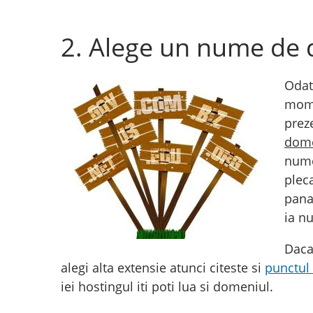
2. Alege un nume de
Odat
mome
prez
dome
nume
pleca
pana 
ia n
Daca
alegi alta extensie atunci citeste si
punctul
iei hostingul iti poti lua si domeniul.