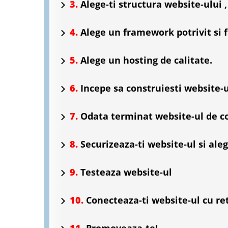
3.
Alege-ti structura website-ului , 
4.
Alege un framework potrivit si f
5.
Alege un hosting de calitate.
6.
Incepe sa construiesti website-u
7.
Odata terminat website-ul de co
8.
Securizeaza-ti website-ul si ale
9.
Testeaza website-ul
10.
Conecteaza-ti website-ul cu ret