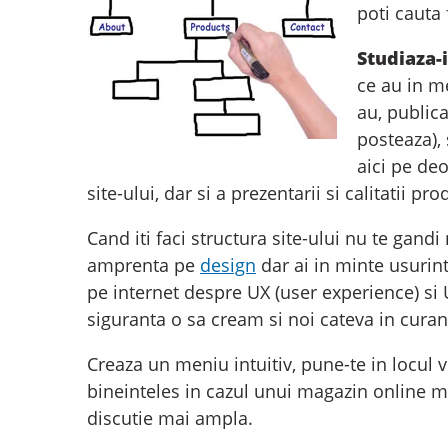
poti cauta 
Studiaza-i
ce au in m
au, publica
posteaza), 
aici pe deo
site-ului, dar si a prezentarii si calitatii pr
Cand iti faci structura site-ului nu te gandi 
amprenta pe
design
dar ai in minte usurinta
pe internet despre UX (user experience) si U
siguranta o sa cream si noi cateva in curan
Creaza un meniu intuitiv, pune-te in locul vi
bineinteles in cazul unui magazin online men
discutie mai ampla.