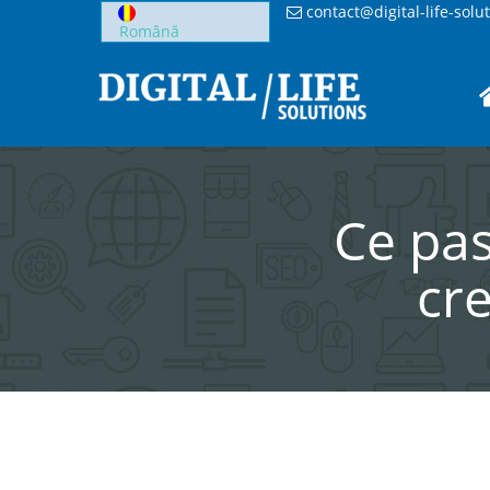
Skip
contact@digital-life-solu
to
content
Ce pas
cre