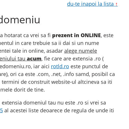
du-te inapoi la lista
↑
 domeniu
a hotarat ca vrei sa fi
prezent in ONLINE
, este
ntul in care trebuie sa ii dai si un nume
entei tale in online, asadar
alege numele
niului tau
acum
, fie care are extensia .ro (
domeniu.ro, iar aici
rotld.ro
este punctul de
re), ori ca este .com, .net, .info samd, posibil ca
termini de construit website-ul altcineva sa iti
umele dorit de tine.
 extensia domeniul tau nu este .ro si vrei sa
 5
al acestei liste deoarece de regula de unde iti