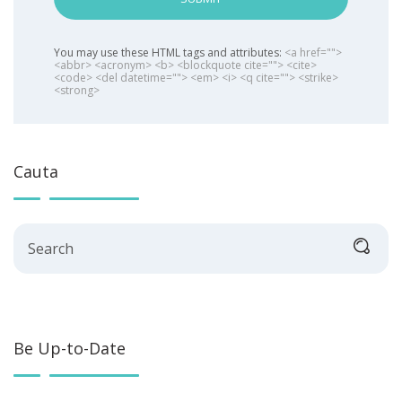
You may use these HTML tags and attributes:
<a href="">
<abbr> <acronym> <b> <blockquote cite=""> <cite>
<code> <del datetime=""> <em> <i> <q cite=""> <strike>
<strong>
Cauta
Search
Be Up-to-Date